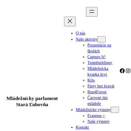
Prejsť
na
obsah
O nás
Naše aktivity
Prezentácie na
školách
Capture It!
Teambuildingy
Mládežnícka
Facebook
Instagram
kvapka krvi
Kilo
Párty bez kravát
Run4Forest
Mládežnícky parlament
Čarovné dni
mládeže
Stará Ľubovňa
Mládežnícke výmeny
Erasmus +
Naše výmeny
Kontakt