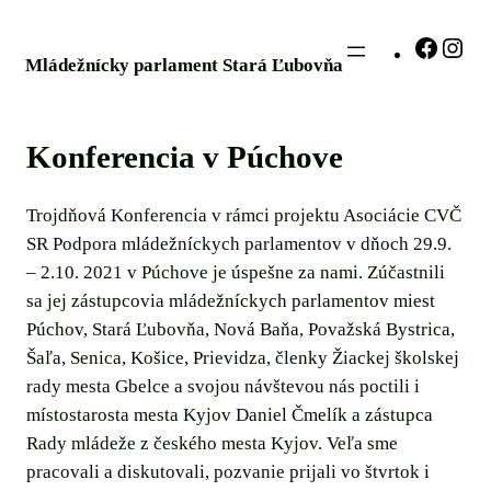
Prejsť
na
F
I
Mládežnícky parlament Stará Ľubovňa
obsah
a
n
c
s
e
t
Konferencia v Púchove
b
a
o
g
o
r
Trojdňová Konferencia v rámci projektu Asociácie CVČ
k
a
SR Podpora mládežníckych parlamentov v dňoch 29.9.
m
– 2.10. 2021 v Púchove je úspešne za nami. Zúčastnili
sa jej zástupcovia mládežníckych parlamentov miest
Púchov, Stará Ľubovňa, Nová Baňa, Považská Bystrica,
Šaľa, Senica, Košice, Prievidza, členky Žiackej školskej
rady mesta Gbelce a svojou návštevou nás poctili i
místostarosta mesta Kyjov Daniel Čmelík a zástupca
Rady mládeže z českého mesta Kyjov. Veľa sme
pracovali a diskutovali, pozvanie prijali vo štvrtok i