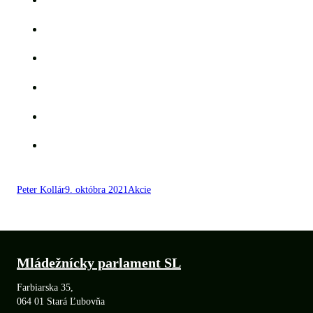
Peter Kollár
9. októbra 2021
Akcie
Mládežnícky parlament SL
Farbiarska 35,
064 01 Stará Ľubovňa