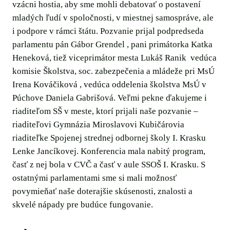
vzácni hostia, aby sme mohli debatovať o postavení
mladých ľudí v spoločnosti, v miestnej samospráve, ale
i podpore v rámci štátu. Pozvanie prijal podpredseda
parlamentu pán Gábor Grendel , pani primátorka Katka
Heneková, tiež viceprimátor mesta Lukáš Ranik vedúca
komisie Školstva, soc. zabezpečenia a mládeže pri MsÚ
Irena Kováčiková , vedúca oddelenia školstva MsÚ v
Púchove Daniela Gabrišová. Veľmi pekne ďakujeme i
riaditeľom SŠ v meste, ktorí prijali naše pozvanie –
riaditeľovi Gymnázia Miroslavovi Kubičárovia
riaditeľke Spojenej strednej odbornej školy I. Krasku
Lenke Jancíkovej. Konferencia mala nabitý program,
časť z nej bola v CVČ a časť v aule SSOŠ I. Krasku. S
ostatnými parlamentami sme si mali možnosť
povymieňať naše doterajšie skúsenosti, znalosti a
skvelé nápady pre budúce fungovanie.