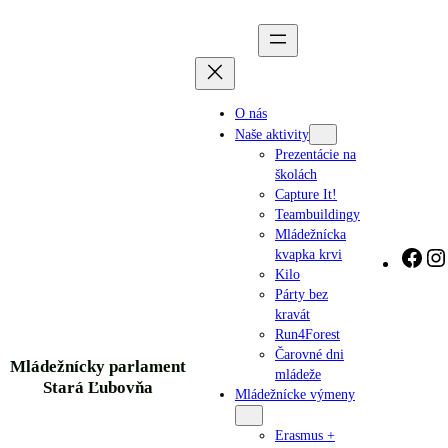
Prejsť
na
obsah
O nás
Naše aktivity
Prezentácie na
školách
Capture It!
Teambuildingy
Mládežnícka
kvapka krvi
F
Kilo
a
Párty bez
c
kravát
e
Run4Forest
Čarovné dni
b
Mládežnícky parlament
mládeže
o
Stará Ľubovňa
Mládežnícke výmeny
o
k
Erasmus +