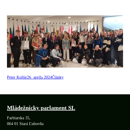
Peter Kollár
26. apríla 2024
Články
Mládežnícky parlament SL
Farbiarska 35,
064 01 Stará Ľubovňa