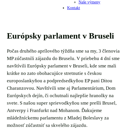
Naše výmeny
Kontakt
Európsky parlament v Bruseli
Počas druhého aprílového týždňa sme sa my, 3 členovia
MP zúčastnili zájazdu do Bruselu. V priebehu 4 dní sme
navštívili Európsky parlament v Bruseli, kde sme mali
krátke no zato obohacujúce stretnutie s českou
europoslankyňou a podpredsedkyňou EP pani Ditou
Charanzovou. Navštívili sme aj Parlamentárium, Dom
Európskych dejín, či ochutnali najlepšie hranolky na
svete. S našou super sprievodkyňou sme prešli Brusel,
Antverpy i Franfurkt nad Mohanom. Ďakujeme
mládežníckemu parlamentu z Mladej Boleslavy za
možnosť zúčastniť sa skvelého zájazdu.